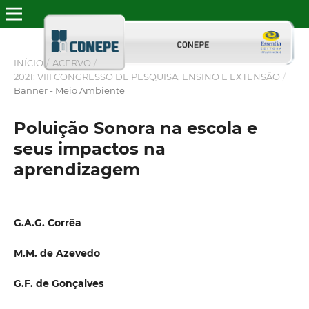
INÍCIO
/
ACERVO
/
2021: VIII CONGRESSO DE PESQUISA, ENSINO E EXTENSÃO
/
Banner - Meio Ambiente
Poluição Sonora na escola e
seus impactos na
aprendizagem
G.A.G. Corrêa
M.M. de Azevedo
G.F. de Gonçalves