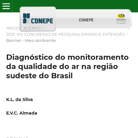
INÍCIO
/
ACERVO
/
2021: VIII CONGRESSO DE PESQUISA, ENSINO E EXTENSÃO
/
Banner - Meio Ambiente
Diagnóstico do monitoramento
da qualidade do ar na região
sudeste do Brasil
K.L. da Silva
E.V.C. Almada