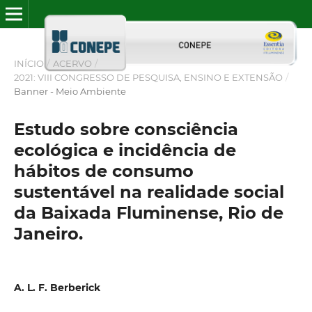
INÍCIO
/
ACERVO
/
2021: VIII CONGRESSO DE PESQUISA, ENSINO E EXTENSÃO
/
Banner - Meio Ambiente
Estudo sobre consciência
ecológica e incidência de
hábitos de consumo
sustentável na realidade social
da Baixada Fluminense, Rio de
Janeiro.
A. L. F. Berberick