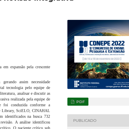
a em expansão pela crescente
a gerando assim necessidade
al tecnologia pelo equipe de
teratura, analisar e discutir as
asiva realizada pela equipe de
PDF
ue foi conduzida conforme a
ne Library, SciELO, CINAHAL
 identificados na busca 732
PUBLICADO
evisão. A análise identificou
crítico. O paciente crítico sob