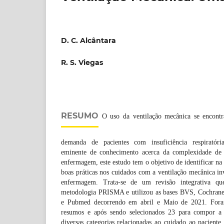
D. C. Alcântara
R. S. Viegas
RESUMO
O uso da ventilação mecânica se encontr
demanda de pacientes com insuficiência respiratóri
eminente de conhecimento acerca da complexidade de t
enfermagem, este estudo tem o objetivo de identificar na li
boas práticas nos cuidados com a ventilação mecânica inv
enfermagem. Trata-se de um revisão integrativa q
metodologia PRISMA e utilizou as bases BVS, Cochra
e Pubmed decorrendo em abril e Maio de 2021. Foram
resumos e após sendo selecionados 23 para compor a r
diversas categorias relacionadas ao cuidado ao paciente 