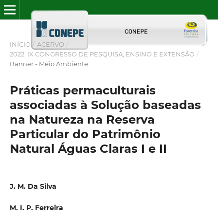
INÍCIO
/
ACERVO
/
2022: IX CONGRESSO DE PESQUISA, ENSINO E EXTENSÃO
/
Banner - Meio Ambiente
Práticas permaculturais
associadas à Solução baseadas
na Natureza na Reserva
Particular do Patrimônio
Natural Águas Claras I e II
J. M. Da Silva
M. I. P. Ferreira