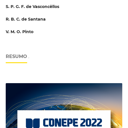
S. P. G. F. de Vasconcêllos
R. B. C. de Santana
V. M. O. Pinto
RESUMO
.