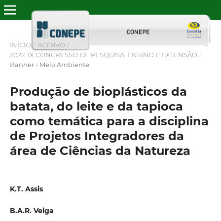
INÍCIO
/
ACERVO
/
2022: IX CONGRESSO DE PESQUISA, ENSINO E EXTENSÃO
/
Banner - Meio Ambiente
Produção de bioplásticos da
batata, do leite e da tapioca
como temática para a disciplina
de Projetos Integradores da
área de Ciências da Natureza
K.T. Assis
B.A.R. Veiga