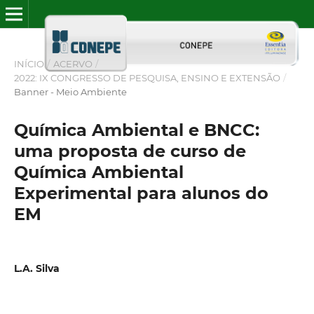
INÍCIO
/
ACERVO
/
2022: IX CONGRESSO DE PESQUISA, ENSINO E EXTENSÃO
/
Banner - Meio Ambiente
Química Ambiental e BNCC:
uma proposta de curso de
Química Ambiental
Experimental para alunos do
EM
L.A. Silva