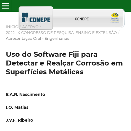
INÍCIO
/
ACERVO
/
2022: IX CONGRESSO DE PESQUISA, ENSINO E EXTENSÃO
/
Apresentação Oral - Engenharias
Uso do Software Fiji para
Detectar e Realçar Corrosão em
Superfícies Metálicas
E.A.R. Nascimento
I.O. Matias
J.V.F. Ribeiro