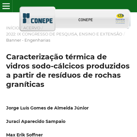
INÍCIO
/
ACERVO
/
2022: IX CONGRESSO DE PESQUISA, ENSINO E EXTENSÃO
/
Banner - Engenharias
Caracterização térmica de
vidros sodo-cálcicos produzidos
a partir de resíduos de rochas
graníticas
Jorge Luís Gomes de Almeida Júnior
Juraci Aparecido Sampaio
Max Erik Soffner