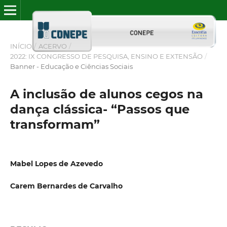
INÍCIO
/
ACERVO
/
2022: IX CONGRESSO DE PESQUISA, ENSINO E EXTENSÃO
/
Banner - Educação e Ciências Sociais
A inclusão de alunos cegos na
dança clássica- “Passos que
transformam”
Mabel Lopes de Azevedo
Carem Bernardes de Carvalho