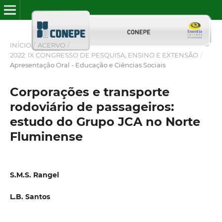
INÍCIO
/
ACERVO
/
2022: IX CONGRESSO DE PESQUISA, ENSINO E EXTENSÃO
/
Apresentação Oral - Educação e Ciências Sociais
Corporações e transporte
rodoviário de passageiros:
estudo do Grupo JCA no Norte
Fluminense
S.M.S. Rangel
L.B. Santos