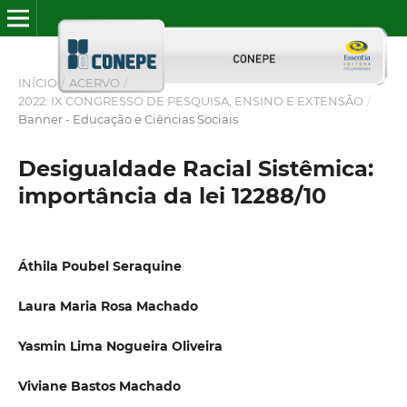
INÍCIO
/
ACERVO
/
2022: IX CONGRESSO DE PESQUISA, ENSINO E EXTENSÃO
/
Banner - Educação e Ciências Sociais
Desigualdade Racial Sistêmica:
importância da lei 12288/10
Áthila Poubel Seraquine
Laura Maria Rosa Machado
Yasmin Lima Nogueira Oliveira
Viviane Bastos Machado