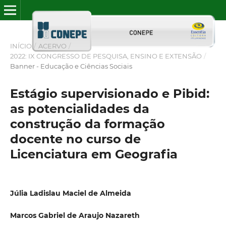
INÍCIO
/
ACERVO
/
2022: IX CONGRESSO DE PESQUISA, ENSINO E EXTENSÃO
/
Banner - Educação e Ciências Sociais
Estágio supervisionado e Pibid:
as potencialidades da
construção da formação
docente no curso de
Licenciatura em Geografia
Júlia Ladislau Maciel de Almeida
Marcos Gabriel de Araujo Nazareth