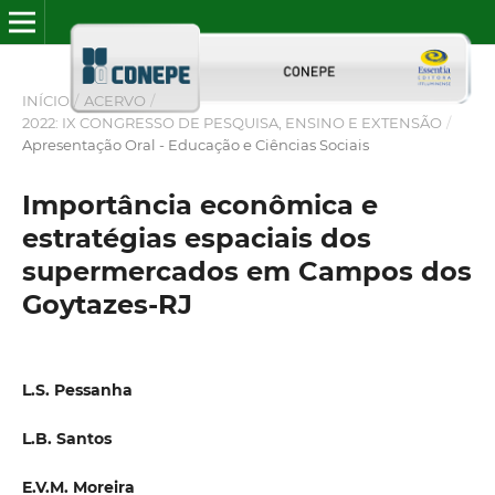
INÍCIO
/
ACERVO
/
2022: IX CONGRESSO DE PESQUISA, ENSINO E EXTENSÃO
/
Apresentação Oral - Educação e Ciências Sociais
Importância econômica e
estratégias espaciais dos
supermercados em Campos dos
Goytazes-RJ
L.S. Pessanha
L.B. Santos
E.V.M. Moreira