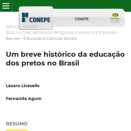
INÍCIO
/
ACERVO
/
2022: IX CONGRESSO DE PESQUISA, ENSINO E EXTENSÃO
/
Banner - Educação e Ciências Sociais
Um breve histórico da educação
dos pretos no Brasil
Lázaro Licasalio
Fernanda Agum
RESUMO
.