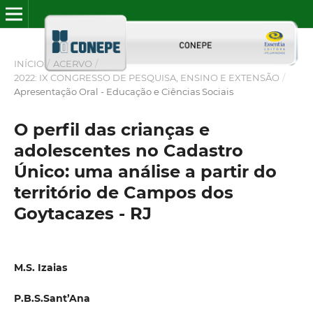
INÍCIO
/
ACERVO
/
2022: IX CONGRESSO DE PESQUISA, ENSINO E EXTENSÃO
/
Apresentação Oral - Educação e Ciências Sociais
O perfil das crianças e
adolescentes no Cadastro
Único: uma análise a partir do
território de Campos dos
Goytacazes - RJ
M.S. Izaias
P.B.S.Sant’Ana