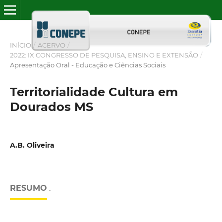
INÍCIO
/
ACERVO
/
2022: IX CONGRESSO DE PESQUISA, ENSINO E EXTENSÃO
/
Apresentação Oral - Educação e Ciências Sociais
Territorialidade Cultura em
Dourados MS
A.B. Oliveira
RESUMO
.