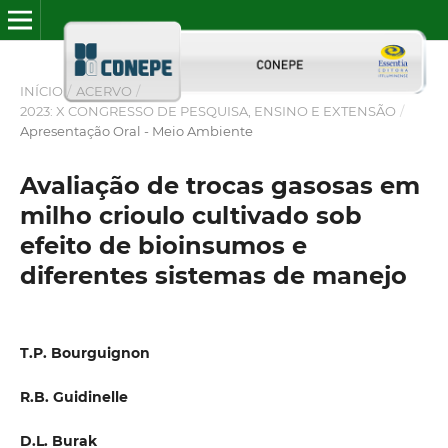
INÍCIO
/
ACERVO
/
2023: X CONGRESSO DE PESQUISA, ENSINO E EXTENSÃO
/
Apresentação Oral - Meio Ambiente
Avaliação de trocas gasosas em
milho crioulo cultivado sob
efeito de bioinsumos e
diferentes sistemas de manejo
T.P. Bourguignon
R.B. Guidinelle
D.L. Burak