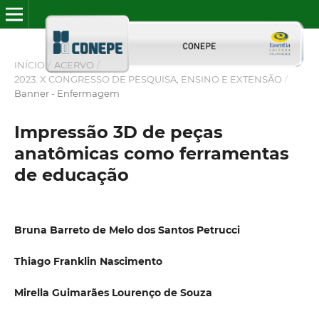
INÍCIO
/
ACERVO
/
2023: X CONGRESSO DE PESQUISA, ENSINO E EXTENSÃO
/
Banner - Enfermagem
Impressão 3D de peças
anatômicas como ferramentas
de educação
Bruna Barreto de Melo dos Santos Petrucci
Thiago Franklin Nascimento
Mirella Guimarães Lourenço de Souza