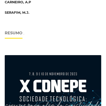
CARNEIRO, A.P
SERAFIM, M.J.
RESUMO
.