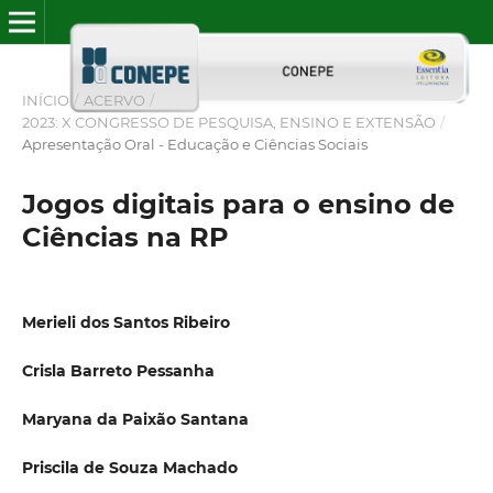
INÍCIO
/
ACERVO
/
2023: X CONGRESSO DE PESQUISA, ENSINO E EXTENSÃO
/
Apresentação Oral - Educação e Ciências Sociais
Jogos digitais para o ensino de
Ciências na RP
Merieli dos Santos Ribeiro
Crisla Barreto Pessanha
Maryana da Paixão Santana
Priscila de Souza Machado