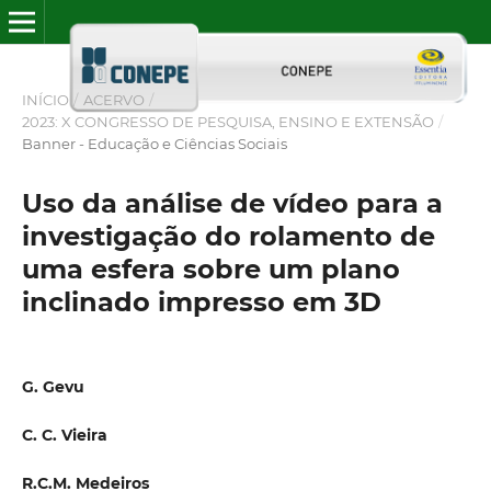
INÍCIO
/
ACERVO
/
2023: X CONGRESSO DE PESQUISA, ENSINO E EXTENSÃO
/
Banner - Educação e Ciências Sociais
Uso da análise de vídeo para a
investigação do rolamento de
uma esfera sobre um plano
inclinado impresso em 3D
G. Gevu
C. C. Vieira
R.C.M. Medeiros