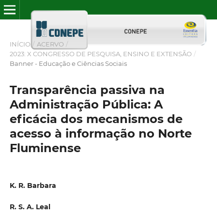
INÍCIO
/
ACERVO
/
2023: X CONGRESSO DE PESQUISA, ENSINO E EXTENSÃO
/
Banner - Educação e Ciências Sociais
Transparência passiva na
Administração Pública: A
eficácia dos mecanismos de
acesso à informação no Norte
Fluminense
K. R. Barbara
R. S. A. Leal