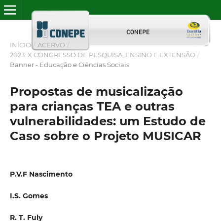
INÍCIO
/
ACERVO
/
2023: X CONGRESSO DE PESQUISA, ENSINO E EXTENSÃO
/
Banner - Educação e Ciências Sociais
Propostas de musicalização
para crianças TEA e outras
vulnerabilidades: um Estudo de
Caso sobre o Projeto MUSICAR
P.V.F Nascimento
I.S. Gomes
R. T. Fuly