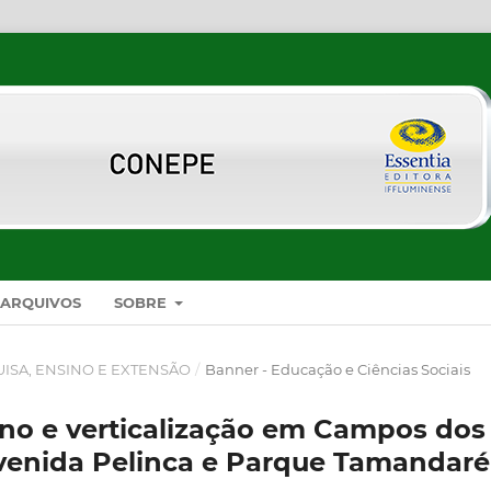
ARQUIVOS
SOBRE
UISA, ENSINO E EXTENSÃO
/
Banner - Educação e Ciências Sociais
no e verticalização em Campos dos
venida Pelinca e Parque Tamandaré