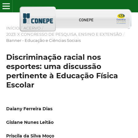
INÍCIO
/
ACERVO
/
2023: X CONGRESSO DE PESQUISA, ENSINO E EXTENSÃO
/
Banner - Educação e Ciências Sociais
Discriminação racial nos
esportes: uma discussão
pertinente à Educação Física
Escolar
Daiany Ferreira Dias
Gislane Nunes Leitão
Priscila da Silva Moço