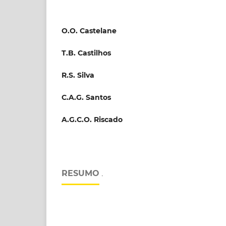
O.O. Castelane
T.B. Castilhos
R.S. Silva
C.A.G. Santos
A.G.C.O. Riscado
RESUMO
.