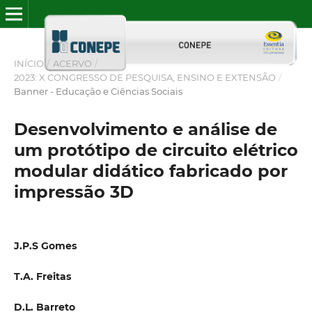
INÍCIO
/
ACERVO
/
2023: X CONGRESSO DE PESQUISA, ENSINO E EXTENSÃO
/
Banner - Educação e Ciências Sociais
Desenvolvimento e análise de
um protótipo de circuito elétrico
modular didático fabricado por
impressão 3D
J.P.S Gomes
T.A. Freitas
D.L. Barreto