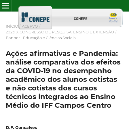
INÍCIO
/
ACERVO
/
2023: X CONGRESSO DE PESQUISA, ENSINO E EXTENSÃO
/
Banner - Educação e Ciências Sociais
Ações afirmativas e Pandemia:
análise comparativa dos efeitos
da COVID-19 no desempenho
acadêmico dos alunos cotistas
e não cotistas dos cursos
técnicos integrados ao Ensino
Médio do IFF Campos Centro
D.F. Gonçalves