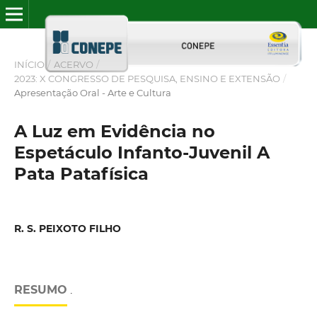
INÍCIO
/
ACERVO
/
2023: X CONGRESSO DE PESQUISA, ENSINO E EXTENSÃO
/
Apresentação Oral - Arte e Cultura
A Luz em Evidência no
Espetáculo Infanto-Juvenil A
Pata Patafísica
R. S. PEIXOTO FILHO
RESUMO
.