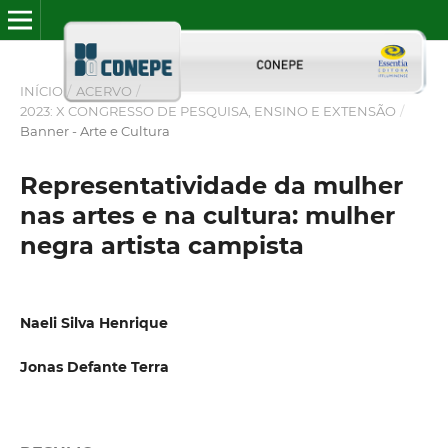
INÍCIO
/
ACERVO
/
2023: X CONGRESSO DE PESQUISA, ENSINO E EXTENSÃO
/
Banner - Arte e Cultura
Representatividade da mulher
nas artes e na cultura: mulher
negra artista campista
Naeli Silva Henrique
Jonas Defante Terra