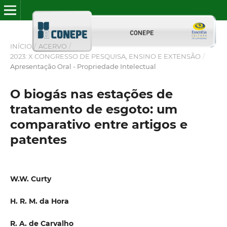
INÍCIO
/
ACERVO
/
2023: X CONGRESSO DE PESQUISA, ENSINO E EXTENSÃO
/
Apresentação Oral - Propriedade Intelectual
O biogás nas estações de
tratamento de esgoto: um
comparativo entre artigos e
patentes
W.W. Curty
H. R. M. da Hora
R. A. de Carvalho