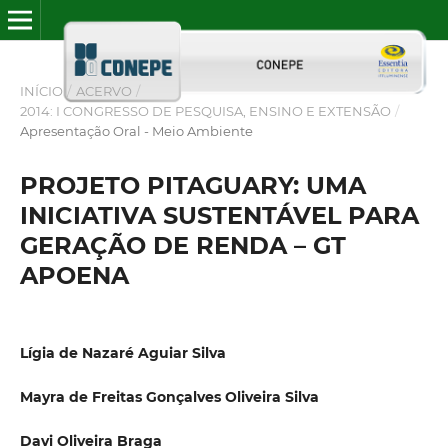
INÍCIO
/
ACERVO
/
2014: I CONGRESSO DE PESQUISA, ENSINO E EXTENSÃO
/
Apresentação Oral - Meio Ambiente
PROJETO PITAGUARY: UMA
INICIATIVA SUSTENTÁVEL PARA
GERAÇÃO DE RENDA – GT
APOENA
Lígia de Nazaré Aguiar Silva
Mayra de Freitas Gonçalves Oliveira Silva
Davi Oliveira Braga