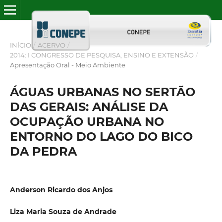
INÍCIO
/
ACERVO
/
2014: I CONGRESSO DE PESQUISA, ENSINO E EXTENSÃO
/
Apresentação Oral - Meio Ambiente
ÁGUAS URBANAS NO SERTÃO
DAS GERAIS: ANÁLISE DA
OCUPAÇÃO URBANA NO
ENTORNO DO LAGO DO BICO
DA PEDRA
Anderson Ricardo dos Anjos
Liza Maria Souza de Andrade