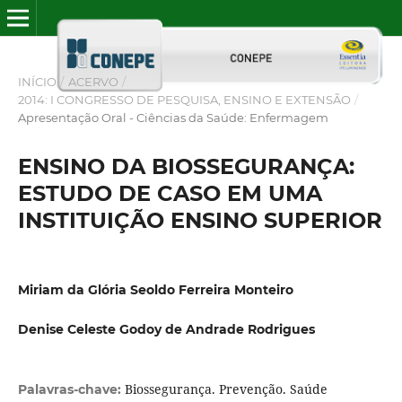
INÍCIO
/
ACERVO
/
2014: I CONGRESSO DE PESQUISA, ENSINO E EXTENSÃO
/
Apresentação Oral - Ciências da Saúde: Enfermagem
ENSINO DA BIOSSEGURANÇA:
ESTUDO DE CASO EM UMA
INSTITUIÇÃO ENSINO SUPERIOR
Miriam da Glória Seoldo Ferreira Monteiro
Denise Celeste Godoy de Andrade Rodrigues
Biossegurança. Prevenção. Saúde
Palavras-chave: