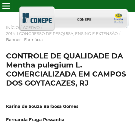
INÍCIO
/
ACERVO
/
2014: I CONGRESSO DE PESQUISA, ENSINO E EXTENSÃO
/
Banner - Farmácia
CONTROLE DE QUALIDADE DA
Mentha pulegium L.
COMERCIALIZADA EM CAMPOS
DOS GOYTACAZES, RJ
Karina de Souza Barbosa Gomes
Fernanda Fraga Pessanha