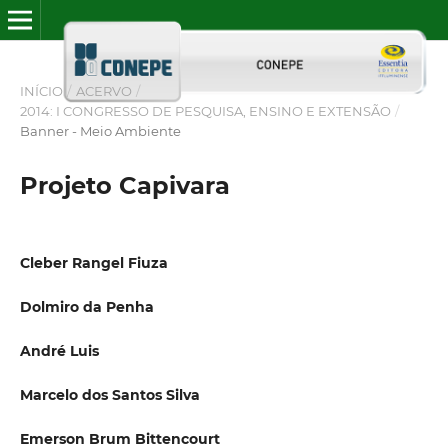
INÍCIO
/
ACERVO
/
2014: I CONGRESSO DE PESQUISA, ENSINO E EXTENSÃO
/
Banner - Meio Ambiente
Projeto Capivara
Cleber Rangel Fiuza
Dolmiro da Penha
André Luis
Marcelo dos Santos Silva
Emerson Brum Bittencourt