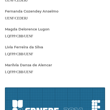
UENF/CEDERJ
Fernanda Cozendey Anselmo
UENF/CEDERJ
Magda Delorence Lugon
LQFPP/CBB/UENF
Lívia Ferreira da Silva
LQFPP/CBB/UENF
Marílvia Dansa de Alencar
LQFPP/CBB/UENF