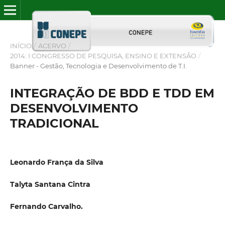
INÍCIO
/
ACERVO
/
2014: I CONGRESSO DE PESQUISA, ENSINO E EXTENSÃO
/
Banner - Gestão, Tecnologia e Desenvolvimento de T.I.
INTEGRAÇÃO DE BDD E TDD EM
DESENVOLVIMENTO
TRADICIONAL
Leonardo França da Silva
Talyta Santana Cintra
Fernando Carvalho.