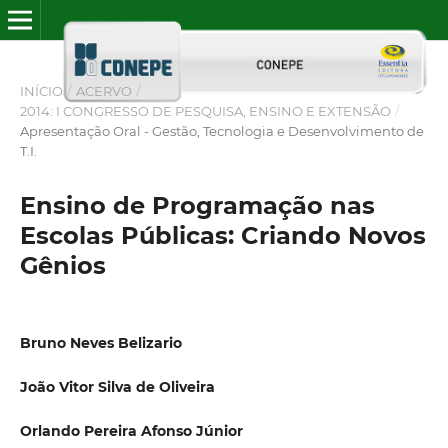
INÍCIO
/
ACERVO
/
2014: I CONGRESSO DE PESQUISA, ENSINO E EXTENSÃO
/
Apresentação Oral - Gestão, Tecnologia e Desenvolvimento de
T.I.
Ensino de Programação nas
Escolas Públicas: Criando Novos
Gênios
Bruno Neves Belizario
João Vitor Silva de Oliveira
Orlando Pereira Afonso Júnior