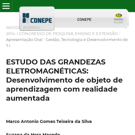
INÍCIO
/
ACERVO
/
2014: I CONGRESSO DE PESQUISA, ENSINO E EXTENSÃO
/
Apresentação Oral - Gestão, Tecnologia e Desenvolvimento de
T.I.
ESTUDO DAS GRANDEZAS
ELETROMAGNÉTICAS:
Desenvolvimento de objeto de
aprendizagem com realidade
aumentada
Marco Antonio Gomes Teixeira da Silva
Suzana da Hora Macedo