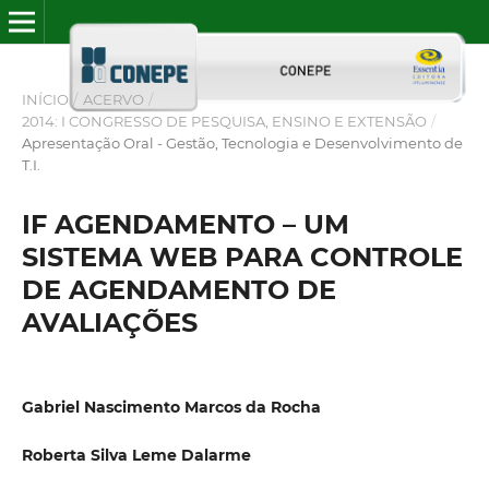
INÍCIO
/
ACERVO
/
2014: I CONGRESSO DE PESQUISA, ENSINO E EXTENSÃO
/
Apresentação Oral - Gestão, Tecnologia e Desenvolvimento de
T.I.
IF AGENDAMENTO – UM
SISTEMA WEB PARA CONTROLE
DE AGENDAMENTO DE
AVALIAÇÕES
Gabriel Nascimento Marcos da Rocha
Roberta Silva Leme Dalarme