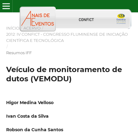
INÍCIO
/
ACERVO
/
2012: IV CONFICT - CONGRESSO FLUMINENSE DE INICIAÇÃO
CIENTÍFICA E TECNOLÓGICA
/
Resumos IFF
Veículo de monitoramento de
dutos (VEMODU)
Higor Medina Velloso
Ivan Costa da Silva
Robson da Cunha Santos