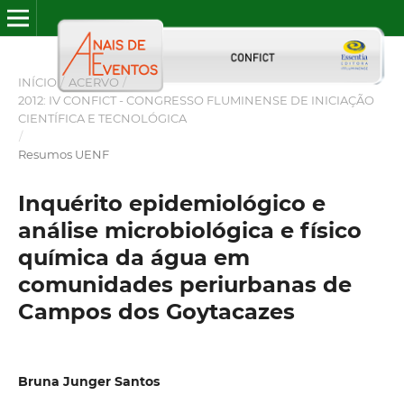
INÍCIO
/
ACERVO
/
2012: IV CONFICT - CONGRESSO FLUMINENSE DE INICIAÇÃO
CIENTÍFICA E TECNOLÓGICA
/
Resumos UENF
Inquérito epidemiológico e
análise microbiológica e físico
química da água em
comunidades periurbanas de
Campos dos Goytacazes
Bruna Junger Santos