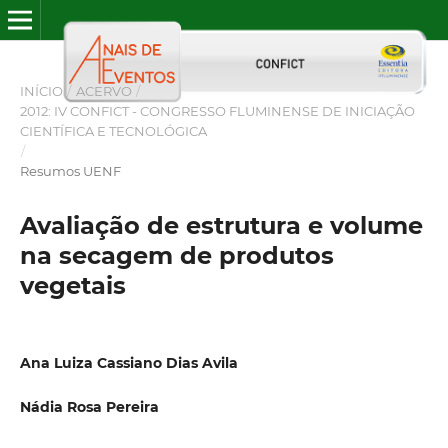
INÍCIO
/
ACERVO
/
2012: IV CONFICT - CONGRESSO FLUMINENSE DE INICIAÇÃO
CIENTÍFICA E TECNOLÓGICA
/
Resumos UENF
Avaliação de estrutura e volume
na secagem de produtos
vegetais
Ana Luiza Cassiano Dias Avila
Nádia Rosa Pereira