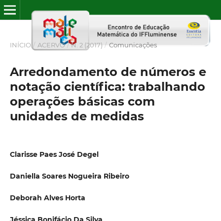
INÍCIO
/
ACERVO
/
N. 2 (2017)
/
Comunicações
Arredondamento de números e
notação científica: trabalhando
operações básicas com
unidades de medidas
Clarisse Paes José Degel
Daniella Soares Nogueira Ribeiro
Deborah Alves Horta
Jéssica Bonifácio Da Silva