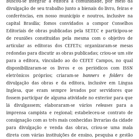
Buscou-se integrar a editora à comunidade, por meio da
divulgação de seu trabalho junto a bienais do livro, feiras e
conferências, em nosso município e noutros, inclusive na
capital Brasília; fomos convidados a compor Conselhos
Editoriais de obras publicadas pela SETEC e participou-se
de reuniões constituídas pela mesma com o objetivo de
articular as editoras dos CEFETs; organizaram-se mesas
redondas para discutir as obras publicadas; criou-se um
site
para a editora, vinculado ao do CEFET Campos, no qual
disponibilizaram-se os livros e os periódicos com ISSN
eletrônicos próprios; criaram-se
banners
e
folders
de
divulgação das obras e da editora, inclusive em Língua
Inglesa, que eram sempre levados por servidores que
fossem participar de alguma atividade no exterior para que
lá divulgassem; elaboraram-se vários
releases
para a
imprensa campista e regional; estabeleceu-se contrato de
consignação com as três mais conhecidas livrarias da cidade
para divulgação e venda das obras, criou-se uma mala
direta com várias instituições de ensino, pesquisa e gestão