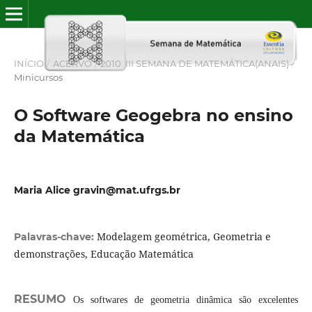
INÍCIO
/
ACERVO
/
2010: III SEMANA DE MATEMÁTICA(ANAIS)
/
Minicursos
O Software Geogebra no ensino
da Matemática
Maria Alice gravin@mat.ufrgs.br
Modelagem geométrica, Geometria e
Palavras-chave:
demonstrações, Educação Matemática
RESUMO
Os softwares de geometria dinâmica são excelentes