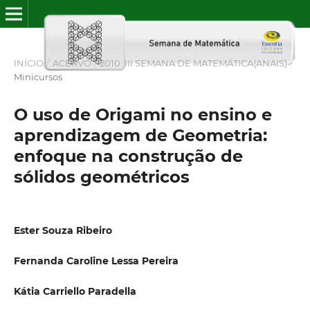
INÍCIO
/
ACERVO
/
2010: III SEMANA DE MATEMÁTICA(ANAIS)
/
Minicursos
O uso de Origami no ensino e
aprendizagem de Geometria:
enfoque na construção de
sólidos geométricos
Ester Souza Ribeiro
Fernanda Caroline Lessa Pereira
Kátia Carriello Paradella