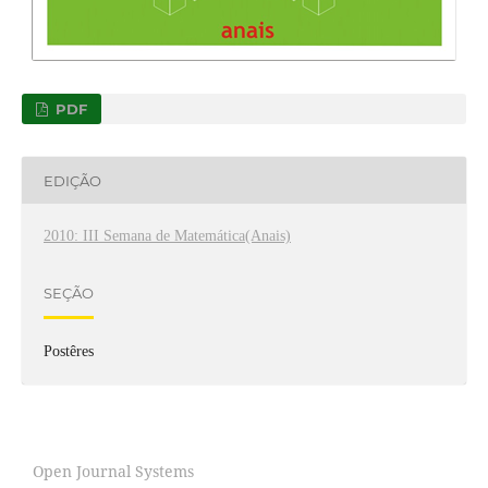
PDF
EDIÇÃO
2010: III Semana de Matemática(Anais)
SEÇÃO
Postêres
Open Journal Systems