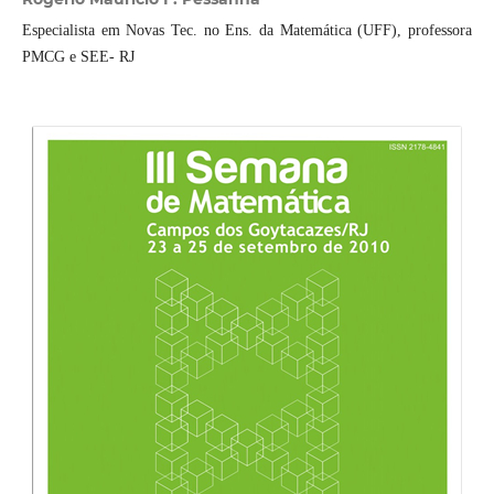
Especialista em Novas Tec. no Ens. da Matemática (UFF), professora
PMCG e SEE- RJ