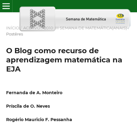
INÍCIO
/
ACERVO
/
2010: III SEMANA DE MATEMÁTICA(ANAIS)
/
Postêres
O Blog como recurso de
aprendizagem matemática na
EJA
Fernanda de A. Monteiro
Príscila de O. Neves
Rogério Mauricio F. Pessanha